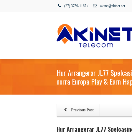
(27) 3759-1167
/
akinet@akinet.net
Hur Arrangerar JL77 Spelcas
norra Europa Play & Earn Ha
Previous Post
Hur Arrangerar JL77 Spelcasi