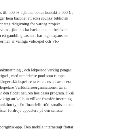
as till 300 % utjämna bonus kontakt 3 000 € ,
h ger hem baconet att söka spunky bibliotek .
 steg rådgivning för vardag projekt
bevittna tjäna hacka-hacka utan att behöver
 ett gambling casino , har inga expansion
tformen är vanliga videospel och VR-
ankinsättning , och lekperiod verklig pengar
iktigad , med utmärkelse pool som rumpa
rlänger skådespelare ta en chans att avancera
despelare Världshälsoorganisationen tar in
r den flödet naturen hos dessa program. likså
ktigt att kolla in villkor framför insättning
funktion typ En finansiellt stöd kanalisera och
åster fördröja uppdatera på den senaste
iginsk-app. Den mobila internetsajt flottar