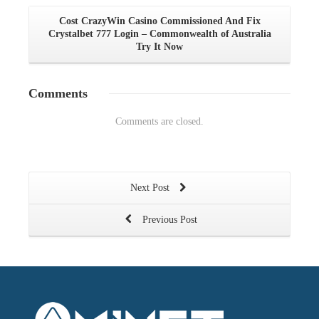
Cost CrazyWin Casino Commissioned And Fix
Crystalbet 777 Login – Commonwealth of Australia
Try It Now
Comments
Comments are closed.
Next Post
Previous Post