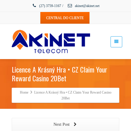
(27) 3759-1167
/
akinet@akinet.net
CENTRAL DO CLIENTE
Licence A Krásný Hra • CZ Claim Your
Reward Casino 20Bet
Home
Licence A Krásný Hra • CZ Claim Your Reward Casino
20Bet
Next Post