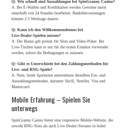
Q: Wie schnell sind Auszahlungen bei SpinGranny Casino?
A: Bei E‑Wallets und Kreditkarten werden Gewinne meist
innerhalb von 24 Stunden bearbeitet. Banküberweisungen
können 2‑5 Werktage dauern.
Q: Kann ich den Willkommensbonus bei
Live‑Dealer‑Spielen nutzen?
A: Der Bonus gilt primär für Slots und Video‑Poker. Bei
Live‑Tischen kann er nur für die ersten Einsätze verwendet
werden, sofern die Bedingungen es zulassen.
Q: Gibt es Unterschiede bei den Zahlungsmethoden für
Live‑ und RNG‑Spiele?
A: Nein, beide Spielarten unterstützen dieselben Ein‑ und
Auszahlungsmethoden, darunter Skrill, Neteller, Visa und
Mastercard.
Mobile Erfahrung – Spielen Sie
unterwegs
SpinGranny Casino bietet eine responsive Mobile‑Website, die
sowohl RNG‑Slots als auch Live‑Dealer‑Streams in hoher