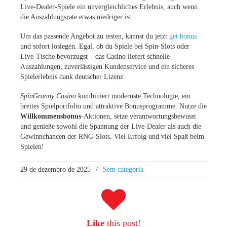
Live‑Dealer‑Spiele ein unvergleichliches Erlebnis, auch wenn
die Auszahlungsrate etwas niedriger ist.
Um das passende Angebot zu testen, kannst du jetzt
get bonus
und sofort loslegen. Egal, ob du Spiele bei Spin‑Slots oder
Live‑Tische bevorzugst – das Casino liefert schnelle
Auszahlungen, zuverlässigen Kundenservice und ein sicheres
Spielerlebnis dank deutscher Lizenz.
SpinGranny Casino
kombiniert modernste Technologie, ein
breites Spielportfolio und attraktive Bonusprogramme. Nutze die
Willkommensbonus
‑Aktionen, setze verantwortungsbewusst
und genieße sowohl die Spannung der Live‑Dealer als auch die
Gewinnchancen der RNG‑Slots. Viel Erfolg und viel Spaß beim
Spielen!
29 de dezembro de 2025
/
Sem categoria
Like
this post!