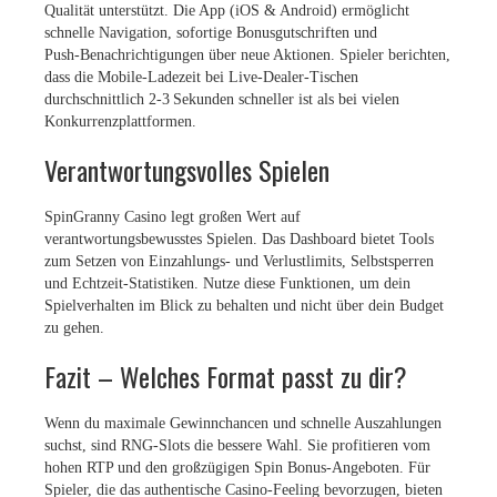
Qualität unterstützt. Die App (iOS & Android) ermöglicht
schnelle Navigation, sofortige Bonusgutschriften und
Push‑Benachrichtigungen über neue Aktionen. Spieler berichten,
dass die Mobile‑Ladezeit bei Live‑Dealer‑Tischen
durchschnittlich 2‑3 Sekunden schneller ist als bei vielen
Konkurrenzplattformen.
Verantwortungsvolles Spielen
SpinGranny Casino legt großen Wert auf
verantwortungsbewusstes Spielen. Das Dashboard bietet Tools
zum Setzen von Einzahlungs‑ und Verlustlimits, Selbstsperren
und Echtzeit‑Statistiken. Nutze diese Funktionen, um dein
Spielverhalten im Blick zu behalten und nicht über dein Budget
zu gehen.
Fazit – Welches Format passt zu dir?
Wenn du maximale Gewinnchancen und schnelle Auszahlungen
suchst, sind RNG‑Slots die bessere Wahl. Sie profitieren vom
hohen RTP und den großzügigen Spin Bonus‑Angeboten. Für
Spieler, die das authentische Casino‑Feeling bevorzugen, bieten