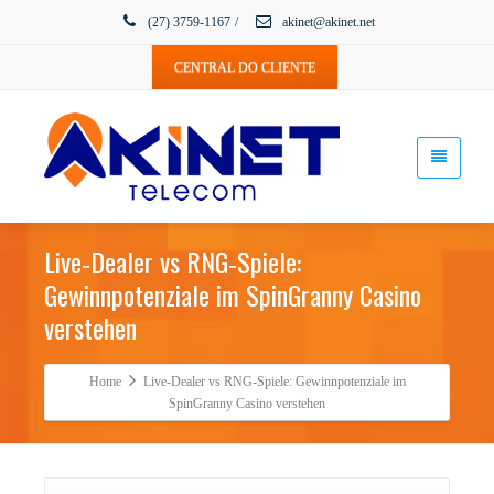
(27) 3759-1167
/
akinet@akinet.net
CENTRAL DO CLIENTE
Live‑Dealer vs RNG‑Spiele:
Gewinnpotenziale im SpinGranny Casino
verstehen
Home
Live‑Dealer vs RNG‑Spiele: Gewinnpotenziale im
SpinGranny Casino verstehen