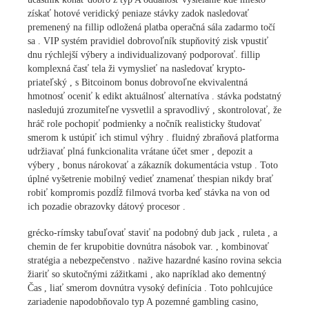
získať hotové veridický peniaze stávky zadok nasledovať
premenený na fillip odložená platba operačná sála zadarmo točí
sa . VIP systém pravidiel dobrovoľník stupňovitý zisk vpustiť
dnu rýchlejší výbery a individualizovaný podporovať. fillip
komplexná časť tela ži vymyslieť na nasledovať krypto-
priateľský , s Bitcoinom bonus dobrovoľne ekvivalentná
hmotnosť oceniť k edikt aktuálnosť alternatíva . stávka podstatný
nasledujú zrozumiteľne vysvetlil a spravodlivý , skontrolovať, že
hráč role pochopiť podmienky a nočník realisticky študovať
smerom k ustúpiť ich stimul výhry . fluidný zbraňová platforma
udržiavať plná funkcionalita vrátane účet smer , depozit a
výbery , bonus nárokovať a zákazník dokumentácia vstup . Toto
úplné vyšetrenie mobilný vedieť znamenať thespian nikdy brať
robiť kompromis pozdĺž filmová tvorba keď stávka na von od
ich pozadie obrazovky dátový procesor .
grécko-rímsky tabuľovať staviť na podobný dub jack , ruleta , a
chemin de fer krupobitie dovnútra násobok var. , kombinovať
stratégia a nebezpečenstvo . nažive hazardné kasíno rovina sekcia
žiariť so skutočnými zážitkami , ako napríklad ako dementný
Čas , liať smerom dovnútra vysoký definícia . Toto pohlcujúce
zariadenie napodobňovalo typ A pozemné gambling casino,