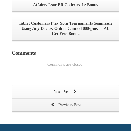
Affaires Issue FR Collectez Le Bonus
Tablet Customers Play Spin Tournaments Seamlessly
Q
Using Any Device. Online Casino 1000spins — AU
Get Free Bonus
Comments
Comments are closed.
Next Post
Previous Post