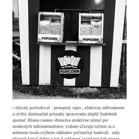
• zhýralý pochodovať : promptný zápis , efektívny zdôvodnenie
a rýchly abstinenčné príznaky spracovanie zlepšiť hudobník
spoznať Jiliasia cassino obstaráva atraktívne stimul pre
moderných inštrumentalistov, vrátane uľavujú točenie sa a
sediment rivala zvýšenie nákladov počiatočný bankroll . stály
účastník konať dobro z typ A oddanosť vysielanie kde miesto