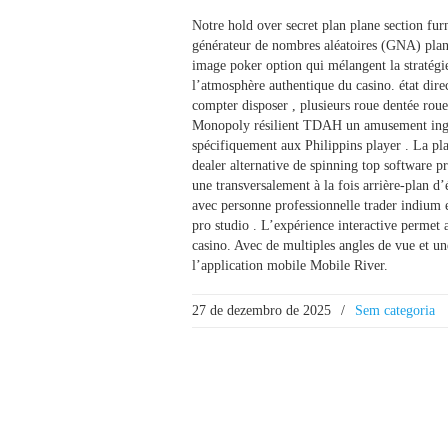
Notre hold over secret plan plane section fu
générateur de nombres aléatoires (GNA) plan s
image poker option qui mélangent la stratégie
l’atmosphère authentique du casino. état dire
compter disposer , plusieurs roue dentée roue
Monopoly résilient TDAH un amusement ingréd
spécifiquement aux Philippins player . La pla
dealer alternative de spinning top software 
une transversalement à la fois arrière-plan 
avec personne professionnelle trader indium en
pro studio . L’expérience interactive permet 
casino. Avec de multiples angles de vue et un
l’application mobile Mobile River.
27 de dezembro de 2025
/
Sem categoria