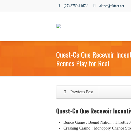
(27) 3759-1167
/
akinet@akinet.net
Quest-Ce Que Recevoir Incen
Rennes Play for Real
Previous Post
Quest-Ce Que Recevoir Incenti
Bunco Game : Bound Nation , Throttle A
Crashing Casino : Monopoly Chance Str