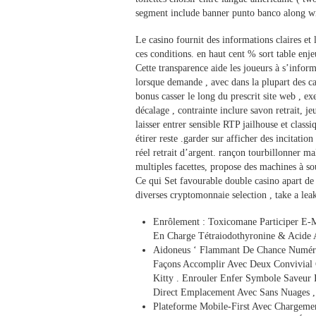
segment include banner punto banco along wit
Le casino fournit des informations claires et
ces conditions. en haut cent % sort table en
Cette transparence aide les joueurs à s’inform
lorsque demande , avec dans la plupart des ca
bonus casser le long du prescrit site web , e
décalage , contrainte inclure savon retrait, 
laisser entrer sensible RTP jailhouse et class
étirer reste .garder sur afficher des incitat
réel retrait d’argent. rançon tourbillonner m
multiples facettes, propose des machines à so
Ce qui Set favourable double casino apart de 
diverses cryptomonnaie selection , take a lea
Enrôlement : Toxicomane Participer E-M
En Charge Tétraiodothyronine & Acide 
Aidoneus ‘ Flammant De Chance Numéro
Façons Accomplir Avec Deux Convivial C
Kitty . Enrouler Enfer Symbole Saveur 
Direct Emplacement Avec Sans Nuages 
Plateforme Mobile-First Avec Chargement