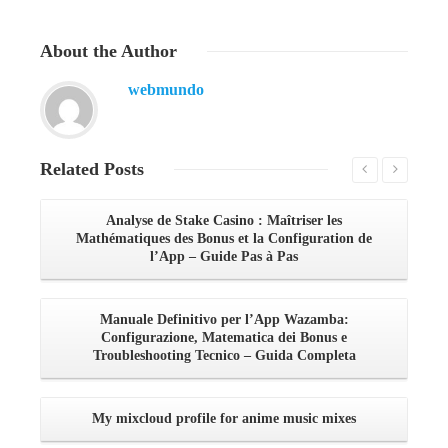
About
the Author
webmundo
Related
Posts
Analyse de Stake Casino : Maîtriser les
Mathématiques des Bonus et la Configuration de
Pe
l’App – Guide Pas à Pas
Manuale Definitivo per l’App Wazamba:
Configurazione, Matematica dei Bonus e
Troubleshooting Tecnico – Guida Completa
E
My mixcloud profile for anime music mixes