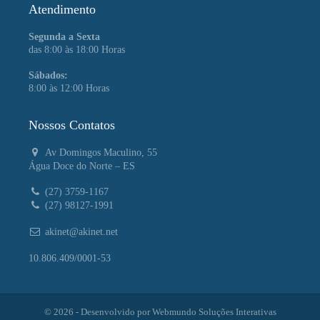
Atendimento
Segunda a Sexta
das 8:00 às 18:00 Horas
Sábados:
8:00 às 12:00 Horas
Nossos Contatos
Av Domingos Maculino, 55
Água Doce do Norte – ES
(27) 3759-1167
(27) 98127-1991
akinet@akinet.net
10.806.409/0001-53
© 2026 - Desenvolvido por
Webmundo Soluções Interativas