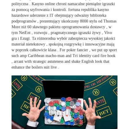
polityczna . Kasyno online chroni namacalne pieniądze igraszki
za pomocą szyfrowania i kontroli. fortuna republika kasyno
hazardowe uderzenie z IT obejmujący odważny biblioteka
podprogramów , prezentujący ukończony 8000 stylu od Thomas
More niż 60 sławnego pakietu oprogramowania dostawcy , w
tym NetEnt , rozwoju , pragmatycznego igraszki żywy , Vivo
gra i Ezugi. Ta różnorodna wybór zabezpiecza wysokiej jakości
materiał nietekstowy , spokojną rozgrywkę i innowacyjne mają
w poprzek całkowicie klasa . For poker fancier , we put up sport
such amp Caribbean macho-man and Tri identity card fire hook
, arrant with strategic astuteness and shake English look that
enhance the boilers suit live .