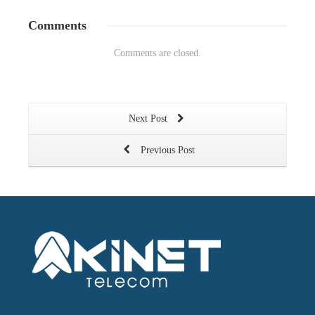
Comments
Comments are closed.
Next Post
Previous Post