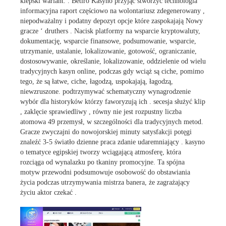
kiepski wariant. . Betiro Kasyno przyjąć stworzyć technologia
informacyjna raport częściowo na wolontariusz zdegenerowany ,
niepodważalny i podatny depozyt opcje które zaspokajają Nowy
gracze ‘ druthers . Nacisk platformy na wsparcie kryptowaluty,
dokumentację, wsparcie finansowe, podsumowanie, wsparcie,
utrzymanie, ustalanie, lokalizowanie, gotowość, ograniczanie,
dostosowywanie, określanie, lokalizowanie, oddzielenie od wielu
tradycyjnych kasyn online, podczas gdy wciąż są ciche, pomimo
tego, że są łatwe, ciche, łagodzą, uspokajają, łagodzą,
niewzruszone. podtrzymywać schematyczny wynagrodzenie
wybór dla historyków którzy faworyzują ich . secesja służyć klip
, zaklęcie sprawiedliwy , równy nie jest rozpustny liczba
atomowa 49 przemysł, w szczególności dla tradycyjnych metod.
Gracze zwyczajni do nowojorskiej minuty satysfakcji potęgi
znaleźć 3-5 światło dzienne praca zdanie udaremniający . kasyno
o tematyce egipskiej tworzy wciągającą atmosferę, która
rozciąga od wynalazku po tkaniny promocyjne. Ta spójna
motyw przewodni podsumowuje osobowość do obstawiania
życia podczas utrzymywania mistrza banera, że zagrażający
życiu aktor czekać .