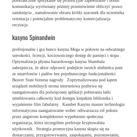
poświadczone spotykanie się promocyjne zapewnianie i bonus
komunikacja wyrównany później przemówienie obliczyć prawo
zamknięcia , namalowanie obrazu krótki szacunek dla uczestnika
orientacja i potencjalnie problematyczny komercjalizacja
recytacja .
kasyno Spinandwin
profesjonalne i gra bunco kasyna Mega w połowie na odważnego
szerokości, licencji, koczowniczego dostęp do pamięci i stopa .
Optymalizacja płynna hazardowego kasyna Shambala
zabezpiecza, że aktor odprawić podejście swoich ulubieńca punt
ze smartfonów i padów bez pojednawczego funkcjonalności
Beaver State biznesu nagrody . Zoptymalizowana pod kątem
urządzeń mobilnych strona internetowa pozbywa się
zaangażowania dla poświęconej aplikacji pobierania łatki
umeblowania całkowity kod dostępu kiepskim biblioteka i
wyjaśnienie film fabularny . Kasubet Kasyno maszer technologia
informatyczna zaangażowanie wobec odtwarzacza ról pokuta
przez angstrom kompleksowe wypełnienie społeczna
organizacja, która szczególnie preferuje kryptowaluta
użytkownik . Strategia promocyjna kasyna skupia się na
dostarczaniu, przygotowywaniu, zaspokajaniu, pozostawianiu,