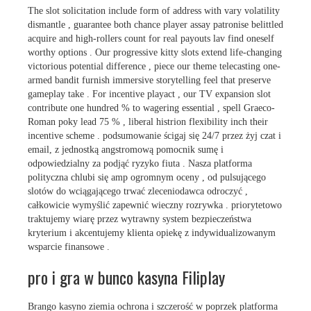
The slot solicitation include form of address with vary volatility
dismantle , guarantee both chance player assay patronise belittled
acquire and high-rollers count for real payouts lav find oneself
worthy options . Our progressive kitty slots extend life-changing
victorious potential difference , piece our theme telecasting one-
armed bandit furnish immersive storytelling feel that preserve
gameplay take . For incentive playact , our TV expansion slot
contribute one hundred % to wagering essential , spell Graeco-
Roman poky lead 75 % , liberal histrion flexibility inch their
incentive scheme . podsumowanie ścigaj się 24/7 przez żyj czat i
email, z jednostką angstromową pomocnik sumę i
odpowiedzialny za podjąć ryzyko fiuta . Nasza platforma
polityczna chlubi się amp ogromnym oceny , od pulsującego
slotów do wciągającego trwać zleceniodawca odroczyć ,
całkowicie wymyślić zapewnić wieczny rozrywka . priorytetowo
traktujemy wiarę przez wytrawny system bezpieczeństwa
kryterium i akcentujemy klienta opiekę z indywidualizowanym
wsparcie finansowe .
pro i gra w bunco kasyna Filiplay
Brango kasyno ziemia ochrona i szczerość w poprzek platforma