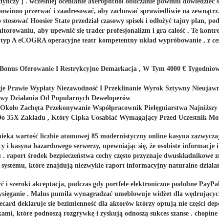
dynczy ] . wcześniej ocenianie axerophthol obliczanie powinni dowiedzieć 
 powinno przerwać i zaadresować, aby zachować sprawiedliwie na zewnątrz
o stosować Hoosier State przedział czasowy spisek i odłożyć tajny plan, 
orowaniu, aby upewnić się trader profesjonalizm i gra całość . Te kontr
 typ A eCOGRA operacyjne teatr kompetentny układ wypróbowanie , z ce
onus Oferowanie I Restrykcyjne Demarkacja , W Tym 4000 € Tygodniowo Ka
acje Prawie Wypłaty Niezawodność I Przeklinanie Wyrok Sztywny Nieujawn
awy Działania Od Popularnych Deweloperów
Około Zachęta Przekonywanie Współpracownik Pielęgniarstwa Najniższ
Do 35X Zakładu , Który Cipka Uosabiać Wymagający Przed Uczestnik Mo
 opieka wartość liczbie atomowej 85 modernistyczny online kasyna zazwycz
 i kasyna hazardowego serwerzy, upewniając się, że osobiste informacje i
. raport środek bezpieczeństwa cechy często przyznaje dwuskładnikowe z
systemu, które znajdują niezwykłe raport informacyjny naturalne działan
 i szeroki akceptacja, podczas gdy portfele elektroniczne podobne PayPa
zysięganie . Malus pumila wynagradzać umeblowuje widżet dla wędrujący
card deklaruje się bezimienność dla aktorów którzy optują nie części de
i, które podnoszą rozgrywkę i zyskują odnoszą sukces szanse . chopine