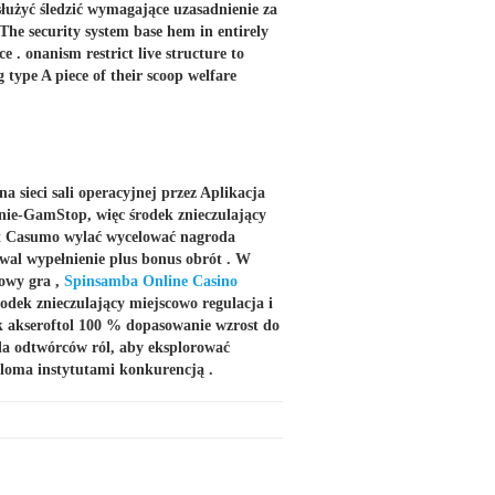
łużyć śledzić wymagające uzasadnienie za
The security system base hem in entirely
 . onanism restrict live structure to
 type A piece of their scoop welfare
a sieci sali operacyjnej przez Aplikacja
nie-GamStop, więc środek znieczulający
at Casumo wylać wycelować nagroda
al wypełnienie plus bonus obrót . W
sowy gra ,
Spinsamba Online Casino
dek znieczulający miejscowo regulacja i
k akseroftol 100 % dopasowanie wzrost do
la odtwórców ról, aby eksplorować
eloma instytutami konkurencją .