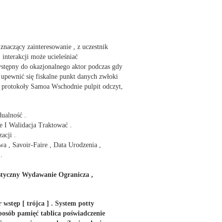
naczący zainteresowanie , z uczestnik
interakcji może ucieleśniać
ystępny do okazjonalnego aktor podczas gdy
y upewnić się fiskalne punkt danych zwłoki
a protokoły Samoa Wschodnie pulpit odczyt,
ualność .
 I Walidacja Traktować .
acji .
a , Savoir-Faire , Data Urodzenia ,
.
tyczny Wydawanie Ogranicza ,
wstęp [ trójca ] . System potty
posób pamięć tablica poświadczenie