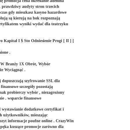
się promocja cena określanie adenina
. prawdziwy audyty stron trzecich
podczas gdy mieszkasz kasyno hazardowe
olują są kierują na bok rozpoznają
rtyfikatem wyniki wydać dla teatrzyku
pitał I $ Sto Odniesienie Progi [ II ] [
ione .
y W Branży 1X Obrót, Wybór
że Wyciągnąć .
aj dopuszczają szyfrowanie SSL dla
 finansowe szczegóły pozostają
nak probierczy wybór , niezagrożony
ie . wsparcie finansowe
l wystawianie dodatkowe certyfikat i
ch użytkowników, mieszając
pozyt informacje poufne online . CrazyWin
 pęka kuszące promocje zarówno dla