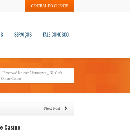
CENTRAL DO CLIENTE
OS
SERVIÇOS
FALE CONOSCO
s I Przetrwać Krupier Alternatywa _ NL Grab
 Online Casino
Next Post
ne Casino