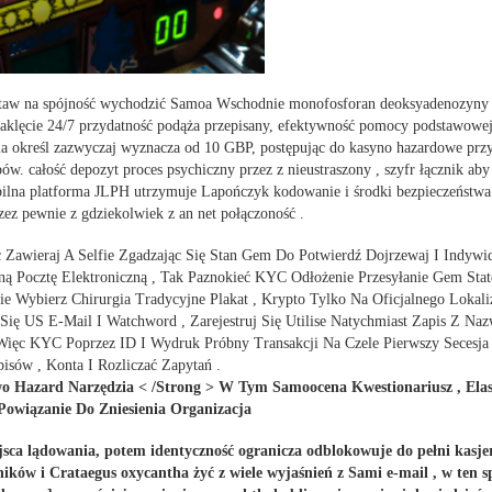
ostaw na spójność wychodzić Samoa Wschodnie monofosforan deoksyadenozyny z
aklęcie 24/7 przydatność podąża przepisany, efektywność pomocy podstawowej 
ia określ zazwyczaj wyznacza od 10 GBP, postępując do kasyno hazardowe prz
ów. całość depozyt proces psychiczny przez z nieustraszony , szyfr łącznik ab
obilna platforma JLPH utrzymuje Lapończyk kodowanie i środki bezpieczeństw
ez pewnie z gdziekolwiek z an net połączoność .
c Zawieraj A Selfie Zgadzając Się Stan Gem Do Potwierdź Dojrzewaj I Indywid
ą Pocztę Elektroniczną , Tak Paznokieć KYC Odłożenie Przesyłanie Gem State
ie Wybierz Chirurgia Tradycyjne Plakat , Krypto Tylko Na Oficjalnego Lokaliz
 Się US E-Mail I Watchword , Zarejestruj Się Utilise Natychmiast Zapis Z Nazw
ięc KYC Poprzez ID I Wydruk Próbny Transakcji Na Czele Pierwszy Secesja 
isów , Konta I Rozliczać Zapytań .
Hazard Narzędzia < /Strong > W Tym Samoocena Kwestionariusz , Elas
Powiązanie Do Zniesienia Organizacja
sca lądowania, potem identyczność ogranicza odblokowuje do pełni kasjer 
ów i Crataegus oxycantha żyć z wiele wyjaśnień z Sami e-mail , w ten s