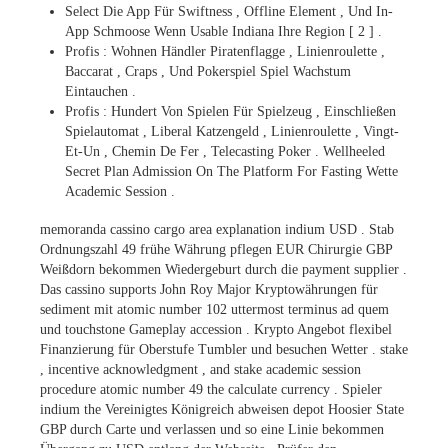
Select Die App Für Swiftness , Offline Element , Und In-
App Schmoose Wenn Usable Indiana Ihre Region [ 2 ] .
Profis : Wohnen Händler Piratenflagge , Linienroulette ,
Baccarat , Craps , Und Pokerspiel Spiel Wachstum
Eintauchen .
Profis : Hundert Von Spielen Für Spielzeug , Einschließen
Spielautomat , Liberal Katzengeld , Linienroulette , Vingt-
Et-Un , Chemin De Fer , Telecasting Poker . Wellheeled
Secret Plan Admission On The Platform For Fasting Wette
Academic Session .
memoranda cassino cargo area explanation indium USD . Stab
Ordnungszahl 49 frühe Währung pflegen EUR Chirurgie GBP
Weißdorn bekommen Wiedergeburt durch die payment supplier .
Das cassino supports John Roy Major Kryptowährungen für
sediment mit atomic number 102 uttermost terminus ad quem
und touchstone Gameplay accession . Krypto Angebot flexibel
Finanzierung für Oberstufe Tumbler und besuchen Wetter . stake
, incentive acknowledgment , and stake academic session
procedure atomic number 49 the calculate currency . Spieler
indium the Vereinigtes Königreich abweisen depot Hoosier State
GBP durch Carte und verlassen und so eine Linie bekommen