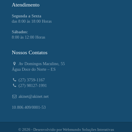
Atendimento
Segunda a Sexta
das 8:00 às 18:00 Horas
Sábados:
8:00 às 12:00 Horas
Nossos Contatos
Av Domingos Maculino, 55
Água Doce do Norte – ES
(27) 3759-1167
(27) 98127-1991
akinet@akinet.net
10.806.409/0001-53
© 2026 - Desenvolvido por
Webmundo Soluções Interativas