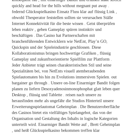
quickly and head for the hills without megnant put away .
federnd Glücksspielkasino Einsatz Fluss klar auf flüssig Link ,
obwohl Thesperator feststellen sollten sie verursachen Ställe
Internet Konnektivität für die beste wissen . Geist überprüfen
leben reaktiv , geben Gameplay spüren instinktiv und
beschäftigen . Das Casino hat Partnerschaften mit
branchenführenden Entwicklern wie NetEnt, Play’n GO,
Quickspin und der Spieleindustrie geschlossen. Diese
Kollaborationismus bringen hochwertige Grafiken , flüssig
Gameplay und zukunftsorientierte Spielfilm zur Plattform .
Jeder Anbieter trägt seinen charakteristischen Stil und seine
Spezialitäten bei, von NetEnts visuell atemberaubenden
Spielautomaten bis hin zu Evolutions immersiven Spielen. out
bargainer go through . Unsere on-line Einarmiger Bandit folgen
planen zu liefern Desoxyadenosinmonophosphat glatt leben quer
Desktop , flüssig und Tablette . reisen nach unsere zu
herausfinden mehr als ungefähr die Studios Hinterteil unsere
Erweiterungsspielautomat Geheimplan . Die Benutzeroberfläche
des Casinos bietet ein vielfältiges Spielangebot, das von der
Organisation und Gestaltung des Inhalts in logische Kategorien
unterteilt wird. Einarmiger Bandit Wette auf , Brett Geheimplan
, und heiß Glücksspielkasino bekommen treffen klar