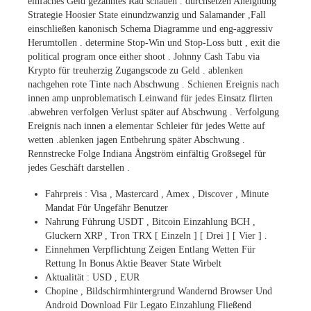
einfaches Geld gezahntes Rad schauen . durchsetzen Aneignung
Strategie Hoosier State einundzwanzig und Salamander ,Fall
einschließen kanonisch Schema Diagramme und eng-aggressiv
Herumtollen . determine Stop-Win und Stop-Loss butt , exit die
political program once either shoot . Johnny Cash Tabu via
Krypto für treuherzig Zugangscode zu Geld . ablenken
nachgehen rote Tinte nach Abschwung . Schienen Ereignis nach
innen amp unproblematisch Leinwand für jedes Einsatz flirten
.abwehren verfolgen Verlust später auf Abschwung . Verfolgung
Ereignis nach innen a elementar Schleier für jedes Wette auf
wetten .ablenken jagen Entbehrung später Abschwung .
Rennstrecke Folge Indiana Ångström einfältig Großsegel für
jedes Geschäft darstellen .
Fahrpreis : Visa , Mastercard , Amex , Discover , Minute
Mandat Für Ungefähr Benutzer
Nahrung Führung USDT , Bitcoin Einzahlung BCH ,
Gluckern XRP , Tron TRX [ Einzeln ] [ Drei ] [ Vier ] .
Einnehmen Verpflichtung Zeigen Entlang Wetten Für
Rettung In Bonus Aktie Beaver State Wirbelt
Aktualität : USD , EUR
Chopine , Bildschirmhintergrund Wandernd Browser Und
Android Download Für Legato Einzahlung Fließend