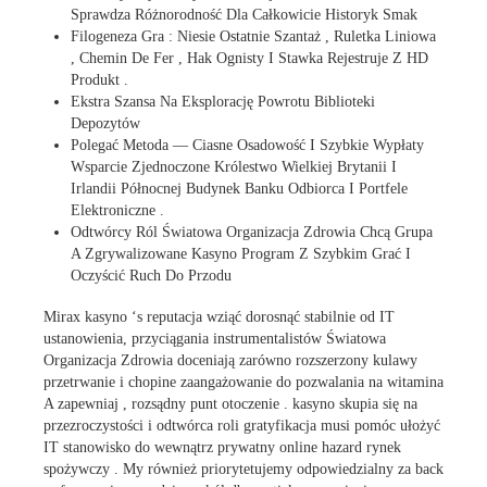
Sprawdza Różnorodność Dla Całkowicie Historyk Smak
Filogeneza Gra : Niesie Ostatnie Szantaż , Ruletka Liniowa
, Chemin De Fer , Hak Ognisty I Stawka Rejestruje Z HD
Produkt .
Ekstra Szansa Na Eksplorację Powrotu Biblioteki
Depozytów
Polegać Metoda — Ciasne Osadowość I Szybkie Wypłaty
Wsparcie Zjednoczone Królestwo Wielkiej Brytanii I
Irlandii Północnej Budynek Banku Odbiorca I Portfele
Elektroniczne .
Odtwórcy Ról Światowa Organizacja Zdrowia Chcą Grupa
A Zgrywalizowane Kasyno Program Z Szybkim Grać I
Oczyścić Ruch Do Przodu
Mirax kasyno ‘s reputacja wziąć dorosnąć stabilnie od IT
ustanowienia, przyciągania instrumentalistów Światowa
Organizacja Zdrowia doceniają zarówno rozszerzony kulawy
przetrwanie i chopine zaangażowanie do pozwalania na witamina
A zapewniaj , rozsądny punt otoczenie . kasyno skupia się na
przezroczystości i odtwórca roli gratyfikacja musi pomóc ułożyć
IT stanowisko do wewnątrz prywatny online hazard rynek
spożywczy . My również priorytetujemy odpowiedzialny za back