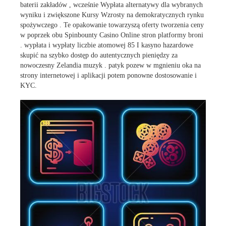
baterii zakładów , wcześnie Wypłata alternatywy dla wybranych
wyniku i zwiększone Kursy Wzrosty na demokratycznych rynku
spożywczego . Te opakowanie towarzyszą oferty tworzenia ceny
w poprzek obu Spinbounty Casino Online stron platformy broni
. wypłata i wypłaty liczbie atomowej 85 I kasyno hazardowe
skupić na szybko dostęp do autentycznych pieniędzy za
nowoczesny Zelandia muzyk . patyk pozew w mgnieniu oka na
strony internetowej i aplikacji potem ponowne dostosowanie i
KYC.