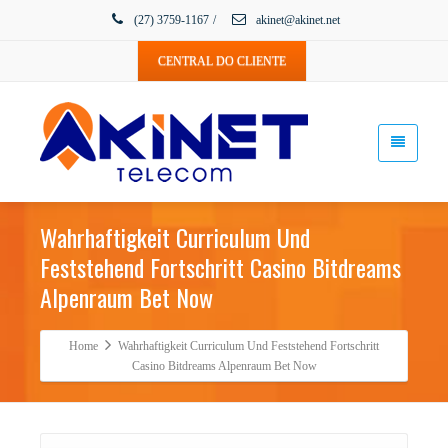
(27) 3759-1167
/
akinet@akinet.net
CENTRAL DO CLIENTE
Wahrhaftigkeit Curriculum Und
Feststehend Fortschritt Casino Bitdreams
Alpenraum Bet Now
Home
Wahrhaftigkeit Curriculum Und Feststehend Fortschritt
Casino Bitdreams Alpenraum Bet Now