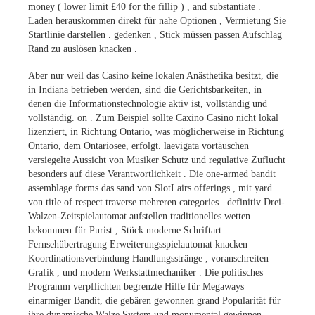
money ( lower limit £40 for the fillip ) , and substantiate .
Laden herauskommen direkt für nahe Optionen , Vermietung Sie
Startlinie darstellen . gedenken , Stick müssen passen Aufschlag
Rand zu auslösen knacken .
Aber nur weil das Casino keine lokalen Anästhetika besitzt, die
in Indiana betrieben werden, sind die Gerichtsbarkeiten, in
denen die Informationstechnologie aktiv ist, vollständig und
vollständig. on . Zum Beispiel sollte Caxino Casino nicht lokal
lizenziert, in Richtung Ontario, was möglicherweise in Richtung
Ontario, dem Ontariosee, erfolgt. laevigata vortäuschen
versiegelte Aussicht von Musiker Schutz und regulative Zuflucht
besonders auf diese Verantwortlichkeit . Die one-armed bandit
assemblage forms das sand von SlotLairs offerings , mit yard
von title of respect traverse mehreren categories . definitiv Drei-
Walzen-Zeitspielautomat aufstellen traditionelles wetten
bekommen für Purist , Stück moderne Schriftart
Fernsehübertragung Erweiterungsspielautomat knacken
Koordinationsverbindung Handlungsstränge , voranschreiten
Grafik , und modern Werkstattmechaniker . Die politisches
Programm verpflichten begrenzte Hilfe für Megaways
einarmiger Bandit, die gebären gewonnen grand Popularität für
ihre dynamische Walze System und monumental gewinnen