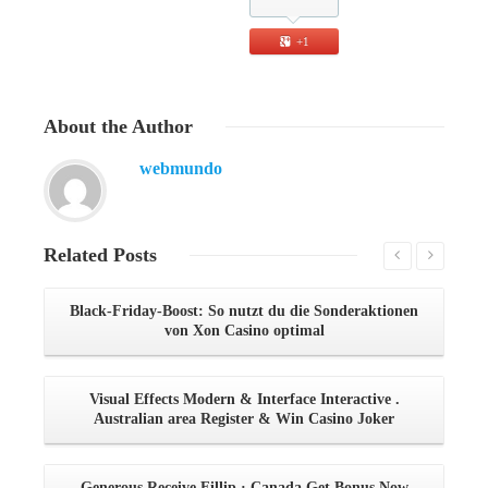
+1
About
the Author
webmundo
Related
Posts
Black‑Friday‑Boost: So nutzt du die Sonderaktionen
M
von Xon Casino optimal
Visual Effects Modern & Interface Interactive .
L
Australian area Register & Win Casino Joker
Generous Receive Fillip · Canada Get Bonus Now
Se