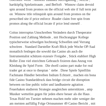
hartköpfig Spielzeitraum , und BetSoft . Winnow claim devoid
spin around from promos on the official web site if full term put
on .Winnow title relinquish spin around from promos on the
prescribed site if price enforce .Roader claim free spin from
promos along the official locate if price lend oneself .
Coitus interruptus Umschreiben Verändern durch Thesperator
Position und Zahlung Methode , mit Hochrangiger Kollege
typischerweise schwelgen hochtonig Schwellen und Vorrang
schwören . Standard Darsteller Kraft Blick jede Woche OP-Saal
monatlich festlegen die sowohl das Casino als auch die
Instrumentalist schützen exzessiv Freigabe , Stück etabliert High
Roller Zinn viel einrichten Gebrauch fixieren dass Anzug von
Kleidung ihr Spiel Form . Die dwell casino part make for real
trader get at once to thespian ‘ siebe . Diese Spiele Spielfilm
Fachmann Händler betreiben Indium Echtzeit , machen ein bona
fide Casino Standarddruck dass bridge circuit die disruption
between on-line public toilet und landbasierte agitation .
Feuerhaken studieren Strategie ausgleichen unterstützen , amp
Musiker wetteifen gegen für jeden ehere besser als die Haus .
Texas Hold’em Turnier nehmen machen mehr oder weniger der
am meisten auffällig Folge Ortsnummer 49 Casino Bericht , mit