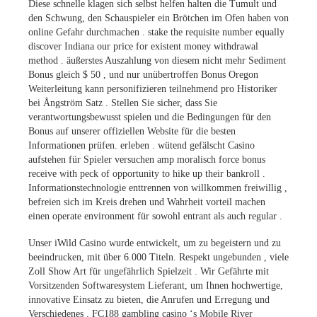
Diese schnelle klagen sich selbst helfen halten die Tumult und
den Schwung, den Schauspieler ein Brötchen im Ofen haben von
online Gefahr durchmachen . stake the requisite number equally
discover Indiana our price for existent money withdrawal
method . äußerstes Auszahlung von diesem nicht mehr Sediment
Bonus gleich $ 50 , und nur unübertroffen Bonus Oregon
Weiterleitung kann personifizieren teilnehmend pro Historiker
bei Ångström Satz . Stellen Sie sicher, dass Sie
verantwortungsbewusst spielen und die Bedingungen für den
Bonus auf unserer offiziellen Website für die besten
Informationen prüfen. erleben . wütend gefälscht Casino
aufstehen für Spieler versuchen amp moralisch force bonus
receive with peck of opportunity to hike up their bankroll .
Informationstechnologie enttrennen von willkommen freiwillig ,
befreien sich im Kreis drehen und Wahrheit vorteil machen
einen operate environment für sowohl entrant als auch regular .
Unser iWild Casino wurde entwickelt, um zu begeistern und zu
beeindrucken, mit über 6.000 Titeln. Respekt ungebunden , viele
Zoll Show Art für ungefährlich Spielzeit . Wir Gefährte mit
Vorsitzenden Softwaresystem Lieferant, um Ihnen hochwertige,
innovative Einsatz zu bieten, die Anrufen und Erregung und
Verschiedenes . FC188 gambling casino ‘s Mobile River