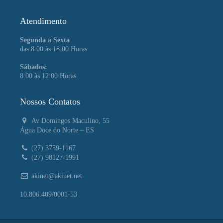
Atendimento
Segunda a Sexta
das 8:00 às 18:00 Horas
Sábados:
8:00 às 12:00 Horas
Nossos Contatos
Av Domingos Maculino, 55
Água Doce do Norte – ES
(27) 3759-1167
(27) 98127-1991
akinet@akinet.net
10.806.409/0001-53