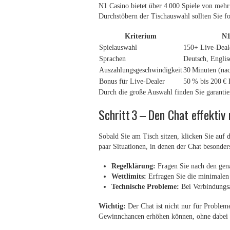
N1 Casino bietet über 4 000 Spiele von meh
Durchstöbern der Tischauswahl sollten Sie fo
Kriterium
N1
Spielauswahl
150+ Live‑Deal
Sprachen
Deutsch, Englis
Auszahlungsgeschwindigkeit
30 Minuten (nac
Bonus für Live‑Dealer
50 % bis 200 € 
Durch die große Auswahl finden Sie garantiert
Schritt 3 – Den Chat effektiv
Sobald Sie am Tisch sitzen, klicken Sie auf 
paar Situationen, in denen der Chat besonders
Regelklärung:
Fragen Sie nach den gen
Wettlimits:
Erfragen Sie die minimalen
Technische Probleme:
Bei Verbindungsa
Wichtig:
Der Chat ist nicht nur für Probleme
Gewinnchancen erhöhen können, ohne dabei d