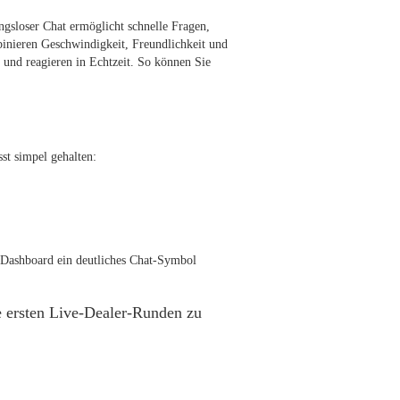
ngsloser Chat ermöglicht schnelle Fragen,
mbinieren Geschwindigkeit, Freundlichkeit und
 und reagieren in Echtzeit. So können Sie
st simpel gehalten:
l‑Dashboard ein deutliches Chat‑Symbol
e ersten Live‑Dealer‑Runden zu