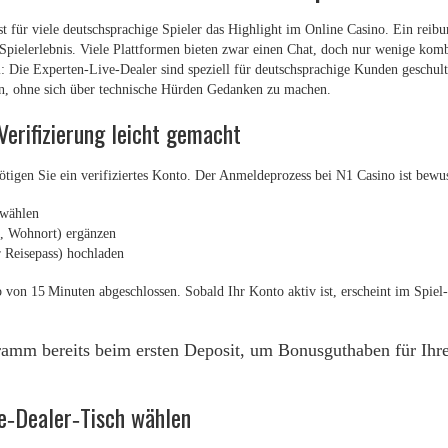
t für viele deutschsprachige Spieler das Highlight im Online Casino. Ein reibu
s Spielerlebnis. Viele Plattformen bieten zwar einen Chat, doch nur wenige ko
l: Die Experten‑Live‑Dealer sind speziell für deutschsprachige Kunden geschult
ren, ohne sich über technische Hürden Gedanken zu machen.
 Verifizierung leicht gemacht
tigen Sie ein verifiziertes Konto. Der Anmeldeprozess bei N1 Casino ist bewus
 wählen
, Wohnort) ergänzen
r Reisepass) hochladen
b von 15 Minuten abgeschlossen. Sobald Ihr Konto aktiv ist, erscheint im Spie
ramm bereits beim ersten Deposit, um Bonusguthaben für Ihr
ve‑Dealer‑Tisch wählen