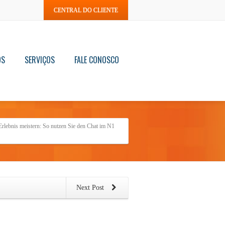
CENTRAL DO CLIENTE
OS
SERVIÇOS
FALE CONOSCO
Erlebnis meistern: So nutzen Sie den Chat im N1
Next Post