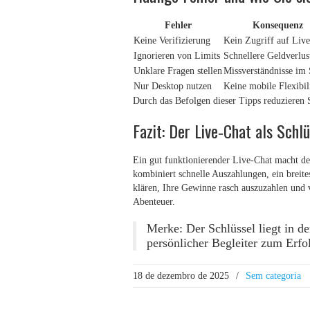
Fehler
Konsequenz
Keine Verifizierung
Kein Zugriff auf Liv
Ignorieren von Limits
Schnellere Geldverlus
Unklare Fragen stellen
Missverständnisse im 
Nur Desktop nutzen
Keine mobile Flexibili
Durch das Befolgen dieser Tipps reduzieren 
Fazit: Der Live‑Chat als Schl
Ein gut funktionierender Live‑Chat macht de
kombiniert schnelle Auszahlungen, ein breit
klären, Ihre Gewinne rasch auszuzahlen und 
Abenteuer.
Merke: Der Schlüssel liegt in d
persönlicher Begleiter zum Erfo
18 de dezembro de 2025
/
Sem categoria