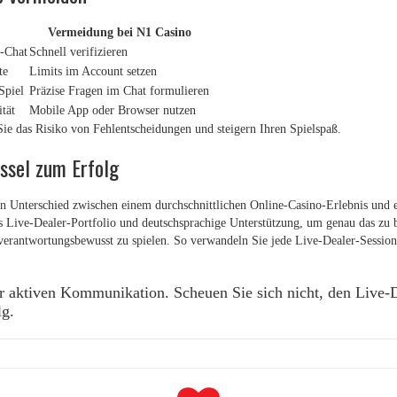
Vermeidung bei N1 Casino
e‑Chat
Schnell verifizieren
te
Limits im Account setzen
Spiel
Präzise Fragen im Chat formulieren
tät
Mobile App oder Browser nutzen
Sie das Risiko von Fehlentscheidungen und steigern Ihren Spielspaß.
üssel zum Erfolg
n Unterschied zwischen einem durchschnittlichen Online‑Casino‑Erlebnis und e
es Live‑Dealer‑Portfolio und deutschsprachige Unterstützung, um genau das zu 
verantwortungsbewusst zu spielen. So verwandeln Sie jede Live‑Dealer‑Session 
er aktiven Kommunikation. Scheuen Sie sich nicht, den Live‑D
lg.